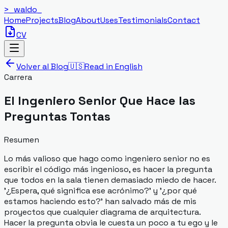
>_
waldo
_
Home
Projects
Blog
About
Uses
Testimonials
Contact
CV
Volver al Blog
🇺🇸
Read in English
Carrera
El Ingeniero Senior Que Hace las
Preguntas Tontas
Resumen
Lo más valioso que hago como ingeniero senior no es
escribir el código más ingenioso, es hacer la pregunta
que todos en la sala tienen demasiado miedo de hacer.
'¿Espera, qué significa ese acrónimo?' y '¿por qué
estamos haciendo esto?' han salvado más de mis
proyectos que cualquier diagrama de arquitectura.
Hacer la pregunta obvia le cuesta un poco a tu ego y le