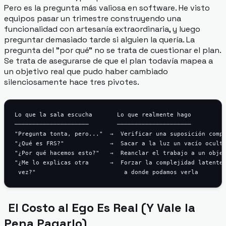
Pero es la pregunta más valiosa en software. He visto
equipos pasar un trimestre construyendo una
funcionalidad con artesanía extraordinaria, y luego
preguntar demasiado tarde si alguien la quería. La
pregunta del "por qué" no se trata de cuestionar el plan.
Se trata de asegurarse de que el plan todavía mapea a
un objetivo real que pudo haber cambiado
silenciosamente hace tres pivotes.
Lo que la sala escucha       Lo que realmente hago

─────────────────────        ─────────────────────

"Pregunta tonta, pero..."  →  Verificar una suposición compa
"¿Qué es FRS?"             →  Sacar a la luz un vacío oculto
"¿Por qué hacemos esto?"   →  Reanclar el trabajo a un objet
"¿Me lo explicas otra      →  Forzar la complejidad latente 
El Costo al Ego Es Real (Y Vale la
Pena Pagarlo)