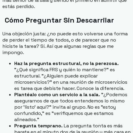
más senior de la sala y siendo el primero en admitir que
estás perdido.
Cómo Preguntar Sin Descarrilar
Una objeción justa: ¿no puede esto volverse una forma
de perder el tiempo de todos, o de parecer que no
hiciste la tarea? Sí. Así que algunas reglas que me
impongo.
Haz la pregunta estructural, no la perezosa.
"¿Qué significa FRS y quién lo mantiene?" es
estructural. "¿Alguien puede explicar
microservicios?" en una reunión de microservicios
es tarea que debiste hacer. Conoce la diferencia.
Plantéalo como un servicio a la sala.
"¿Podemos
asegurarnos de que todos entendemos lo mismo
por 'listo' aquí?" invita al grupo. No es "estoy
confundido," es "verifiquemos que estamos
alineados."
Pregunta temprano.
La pregunta tonta es más
barata en el minuto dos de la reunión y más cara en