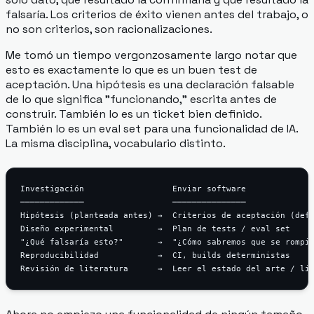
falsaría. Los criterios de éxito vienen antes del trabajo, o
no son criterios, son racionalizaciones.
Me tomó un tiempo vergonzosamente largo notar que
esto es
exactamente
lo que es un buen test de
aceptación. Una hipótesis es una declaración falsable
de lo que significa "funcionando," escrita antes de
construir. También lo es un ticket bien definido.
También lo es un eval set para una funcionalidad de IA.
La misma disciplina, vocabulario distinto.
Investigación                  Enviar software

─────────────                  ───────────────

Hipótesis (planteada antes) →  Criterios de aceptación (defi
Diseño experimental         →  Plan de tests / eval set

"¿Qué falsaría esto?"       →  "¿Cómo sabremos que se rompió
Reproducibilidad            →  CI, builds deterministas
