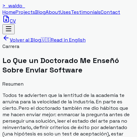
>_
waldo
_
Home
Projects
Blog
About
Uses
Testimonials
Contact
CV
Volver al Blog
🇺🇸
Read in English
Carrera
Lo Que un Doctorado Me Enseñó
Sobre Enviar Software
Resumen
Todos te advierten que la lentitud de la academia te
arruina para la velocidad de la industria. En parte es
cierto. Pero el doctorado también me dio hábitos que
me hacen enviar mejor: enmarcar la pregunta antes de
perseguir una solución, leer el estado del arte para no
reinventarlo, definir criterios de éxito por adelantado
(una hipótesis es solo un test de aceptación), estar