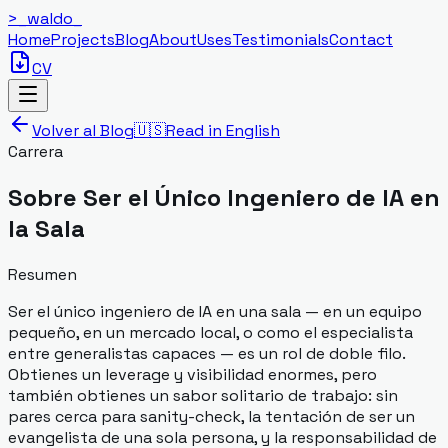
>_
waldo
_
Home
Projects
Blog
About
Uses
Testimonials
Contact
CV
Volver al Blog
🇺🇸
Read in English
Carrera
Sobre Ser el Único Ingeniero de IA en
la Sala
Resumen
Ser el único ingeniero de IA en una sala — en un equipo
pequeño, en un mercado local, o como el especialista
entre generalistas capaces — es un rol de doble filo.
Obtienes un leverage y visibilidad enormes, pero
también obtienes un sabor solitario de trabajo: sin
pares cerca para sanity-check, la tentación de ser un
evangelista de una sola persona, y la responsabilidad de