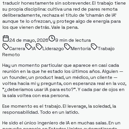
traducir honestamente sin sobrevender. El trabajo tiene
su propia disciplina: cultiva una red de pares remota
deliberadamente, rechaza el título de 'chamán de IA'
aunque te lo ofrezcan, y protege algo de energía para
los que vienen detrás. Vale la pena.
24 de mayo, 2026
9
min de lectura
Carrera
IA
Liderazgo
Mentoría
Trabajo
Remoto
Hay un momento particular que aparece en casi cada
reunión en la que he estado los últimos años. Alguien —
un founder, un product lead, un médico, un cliente —
voltea hacia mí y pregunta, con esperanza real en la voz,
"¿deberíamos usar IA para esto?". Y cada par de ojos en
la sala voltea con esa persona.
Ese momento es el trabajo. El leverage, la soledad, la
responsabilidad. Todo en un latido.
He sido el único ingeniero de IA en muchas salas. En un
pequeño negocio en Estados Unidos automatizando