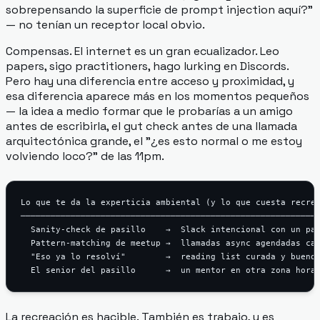
sobrepensando la superficie de prompt injection aquí?"
— no tenían un receptor local obvio.
Compensas. El internet es un gran ecualizador. Leo
papers, sigo practitioners, hago lurking en Discords.
Pero hay una diferencia entre acceso y proximidad, y
esa diferencia aparece más en los momentos pequeños
— la idea a medio formar que le probarías a un amigo
antes de escribirla, el gut check antes de una llamada
arquitectónica grande, el "¿es esto normal o me estoy
volviendo loco?" de las 11pm.
Lo que te da la experticia ambiental (y lo que cuesta recrea
────────────────────────────────────────────────────────────
  Sanity-check de pasillo    →  Slack intencional con un par
  Pattern-matching de meetup →  llamadas async agendadas cad
  "Eso ya lo resolví"        →  reading list curada y buenos
La recreación es hacible. También es trabajo, y es