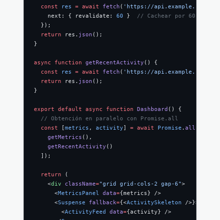
  const
 res
 =
 await
 fetch
(
'https://api.example.com/met
    next: { revalidate: 
60
 }  
// Cachear por 60 segund
  });
  return
 res.
json
();
}
async
 function
 getRecentActivity
() {
  const
 res
 =
 await
 fetch
(
'https://api.example.com/act
  return
 res.
json
();
}
export
 default
 async
 function
 Dashboard
() {
  // Obtención en paralelo con Promise.all
  const
 [
metrics
, 
activity
] 
=
 await
 Promise
.
all
([
    getMetrics
(),
    getRecentActivity
()
  ]);
  return
 (
    <
div
 className
=
"grid grid-cols-2 gap-6"
>
      <
MetricsPanel
 data
=
{metrics} />
      <
Suspense
 fallback
=
{<
ActivitySkeleton
 />}>
        <
ActivityFeed
 data
=
{activity} />