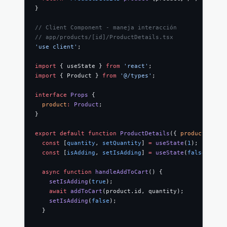
}
// Client Component - maneja interacción
// app/products/[id]/ProductDetails.tsx
'use client'
;
import
 { useState } 
from
 'react'
;
import
 { Product } 
from
 '@/types'
;
interface
 Props
 {
  product
:
 Product
;
}
export
 default
 function
 ProductDetails
({ 
product
 }
:
 Pr
  const
 [
quantity
, 
setQuantity
] 
=
 useState
(
1
);
  const
 [
isAdding
, 
setIsAdding
] 
=
 useState
(
false
);
  async
 function
 handleAddToCart
() {
    setIsAdding
(
true
);
    await
 addToCart
(product.id, quantity);
    setIsAdding
(
false
);
  }