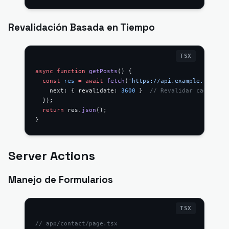
Revalidación Basada en Tiempo
async
 function
 getPosts
() {
  const
 res
 =
 await
 fetch
(
'https://api.example.com/pos
    next: { revalidate: 
3600
 }  
// Revalidar cada hora
  });
  return
 res.
json
();
}
Server Actions
Manejo de Formularios
// app/contact/page.tsx