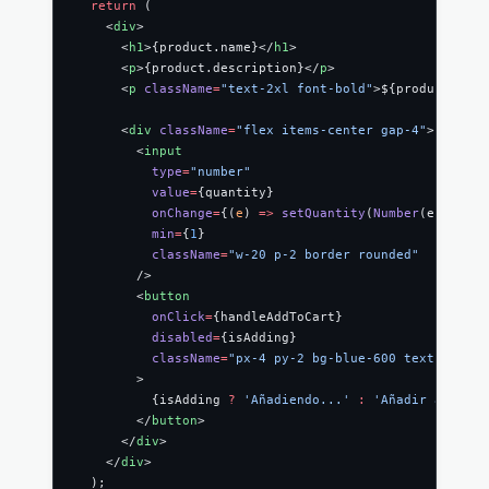
  return
 (
    <
div
>
      <
h1
>{product.name}</
h1
>
      <
p
>{product.description}</
p
>
      <
p
 className
=
"text-2xl font-bold"
>${product.pric
      <
div
 className
=
"flex items-center gap-4"
>
        <
input
          type
=
"number"
          value
=
{quantity}
          onChange
=
{(
e
) 
=>
 setQuantity
(
Number
(e.target
          min
=
{
1
}
          className
=
"w-20 p-2 border rounded"
        />
        <
button
          onClick
=
{handleAddToCart}
          disabled
=
{isAdding}
          className
=
"px-4 py-2 bg-blue-600 text-white 
        >
          {isAdding 
?
 'Añadiendo...'
 :
 'Añadir al Carr
        </
button
>
      </
div
>
    </
div
>
  );