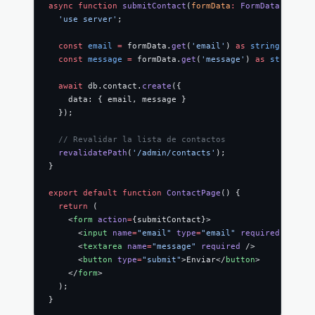
async
 function
 submitContact
(
formData
:
 FormData
) {
  'use server'
;
  const
 email
 =
 formData.
get
(
'email'
) 
as
 string
;
  const
 message
 =
 formData.
get
(
'message'
) 
as
 string
;
  await
 db.contact.
create
({
    data: { email, message }
  });
  // Revalidar la lista de contactos
  revalidatePath
(
'/admin/contacts'
);
}
export
 default
 function
 ContactPage
() {
  return
 (
    <
form
 action
=
{submitContact}>
      <
input
 name
=
"email"
 type
=
"email"
 required
 />
      <
textarea
 name
=
"message"
 required
 />
      <
button
 type
=
"submit"
>Enviar</
button
>
    </
form
>
  );
}