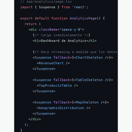
// app/analytics/page.tsx
import
 { Suspense } 
from
 'react'
;
export
 default
 function
 AnalyticsPage
() {
  return
 (
    <
div
 className
=
"space-y-8"
>
      {
/* Carga inmediatamente */
}
      <
h1
>Dashboard de Analytics</
h1
>
      {
/* Hace streaming a medida que los datos están 
      <
Suspense
 fallback
=
{<
ChartSkeleton
 />}>
        <
RevenueChart
 />
      </
Suspense
>
      <
Suspense
 fallback
=
{<
TableSkeleton
 />}>
        <
TopProductsTable
 />
      </
Suspense
>
      <
Suspense
 fallback
=
{<
MapSkeleton
 />}>
        <
GeographicDistribution
 />
      </
Suspense
>
    </
div
>
  );
}