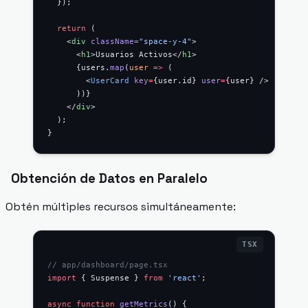
  });
  return
 (
    <
div
 className
=
"space-y-4"
>
      <
h1
>Usuarios Activos</
h1
>
      {users.
map
(
user
 =>
 (
        <
UserCard
 key
=
{user.id} 
user
=
{user} />
      ))}
    </
div
>
  );
}
Obtención de Datos en Paralelo
Obtén múltiples recursos simultáneamente:
// app/dashboard/page.tsx
import
 { Suspense } 
from
 'react'
;
async
 function
 getMetrics
() {