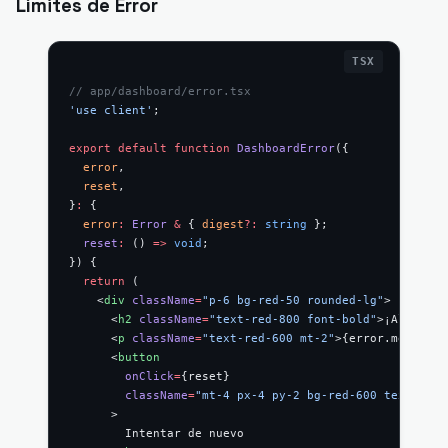
Límites de Error
// app/dashboard/error.tsx
'use client'
;
export
 default
 function
 DashboardError
({
  error
,
  reset
,
}
:
 {
  error
:
 Error
 &
 { 
digest
?:
 string
 };
  reset
:
 () 
=>
 void
;
}) {
  return
 (
    <
div
 className
=
"p-6 bg-red-50 rounded-lg"
>
      <
h2
 className
=
"text-red-800 font-bold"
>¡Algo sal
      <
p
 className
=
"text-red-600 mt-2"
>{error.message}
      <
button
        onClick
=
{reset}
        className
=
"mt-4 px-4 py-2 bg-red-600 text-whit
      >
        Intentar de nuevo