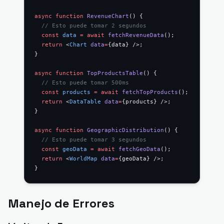
async
 function
 RevenueChart
() {
  // Esto puede tomar 2 segundos
  const
 data
 =
 await
 fetchRevenueData
();
  return
 <
Chart
 data
=
{data} />;
}
async
 function
 TopProductsTable
() {
  // Esto puede tomar 500ms
  const
 products
 =
 await
 fetchTopProducts
();
  return
 <
DataTable
 data
=
{products} />;
}
async
 function
 GeographicDistribution
() {
  // Esto puede tomar 3 segundos
  const
 geoData
 =
 await
 fetchGeoData
();
  return
 <
WorldMap
 data
=
{geoData} />;
}
Manejo de Errores