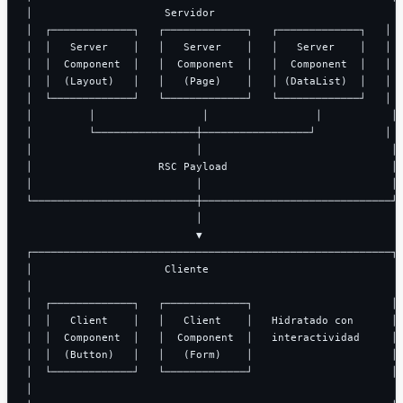
│                     Servidor                             │
│  ┌─────────────┐   ┌─────────────┐   ┌─────────────┐   │

│  │   Server    │   │   Server    │   │   Server    │   │

│  │  Component  │   │  Component  │   │  Component  │   │

│  │  (Layout)   │   │   (Page)    │   │ (DataList)  │   │

│  └─────────────┘   └─────────────┘   └─────────────┘   │

│         │                 │                 │           │

│         └────────────────┼─────────────────┘           │

│                          │                              │

│                    RSC Payload                          │

│                          │                              │

└──────────────────────────┼──────────────────────────────┘

                           │

                           ▼

┌─────────────────────────────────────────────────────────┐

│                     Cliente                              │
│                                                          │
│  ┌─────────────┐   ┌─────────────┐                      │

│  │   Client    │   │   Client    │   Hidratado con      │

│  │  Component  │   │  Component  │   interactividad     │

│  │  (Button)   │   │   (Form)    │                      │

│  └─────────────┘   └─────────────┘                      │

│                                                          │