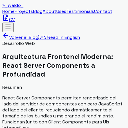
>_
waldo
_
Home
Projects
Blog
About
Uses
Testimonials
Contact
CV
Volver al Blog
🇺🇸
Read in English
Desarrollo Web
Arquitectura Frontend Moderna:
React Server Components a
Profundidad
Resumen
React Server Components permiten renderizado del
lado del servidor de componentes con cero JavaScript
del lado del cliente, reduciendo dramáticamente el
tamaño de los bundles y mejorando el rendimiento.
Funcionan junto con Client Components para UIs
interactivas.