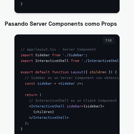
}
Pasando Server Components como Props
// app/layout.tsx - Server Component
import
 Sidebar 
from
 './Sidebar'
;
import
 InteractiveShell 
from
 './InteractiveShell'
;
export
 default
 function
 Layout
({ 
children
 }) {
  // Sidebar es un Server Component con obtención de d
  const
 sidebar
 =
 <
Sidebar
 />;
  return
 (
    // InteractiveShell es un Client Component
    <
InteractiveShell
 sidebar
=
{sidebar}>
      {children}
    </
InteractiveShell
>
  );
}