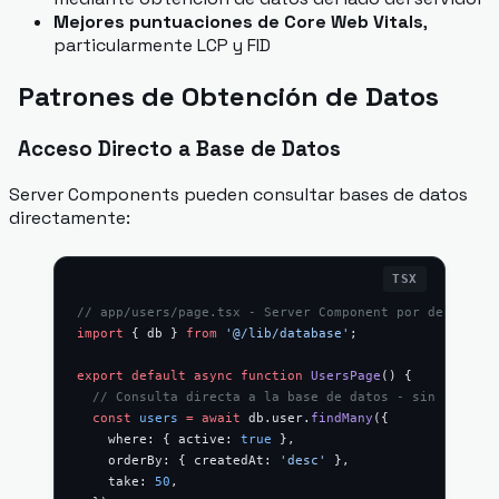
Mejores puntuaciones de Core Web Vitals
,
particularmente LCP y FID
Patrones de Obtención de Datos
Acceso Directo a Base de Datos
Server Components pueden consultar bases de datos
directamente:
// app/users/page.tsx - Server Component por defecto
import
 { db } 
from
 '@/lib/database'
;
export
 default
 async
 function
 UsersPage
() {
  // Consulta directa a la base de datos - sin necesid
  const
 users
 =
 await
 db.user.
findMany
({
    where: { active: 
true
 },
    orderBy: { createdAt: 
'desc'
 },
    take: 
50
,