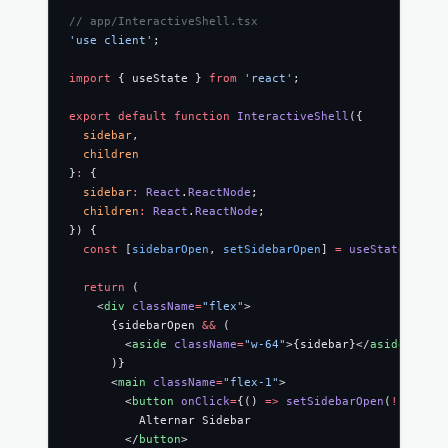
// app/InteractiveShell.tsx
'use client'
;
import
 { useState } 
from
 'react'
;
export
 default
 function
 InteractiveShell
({
  sidebar
,
  children
}
:
 {
  sidebar
:
 React
.
ReactNode
;
  children
:
 React
.
ReactNode
;
}) {
  const
 [
sidebarOpen
, 
setSidebarOpen
] 
=
 useState
(
true
)
  return
 (
    <
div
 className
=
"flex"
>
      {sidebarOpen 
&&
 (
        <
aside
 className
=
"w-64"
>{sidebar}</
aside
>
      )}
      <
main
 className
=
"flex-1"
>
        <
button
 onClick
=
{() 
=>
 setSidebarOpen
(
!
sidebar
          Alternar Sidebar
        </
button
>