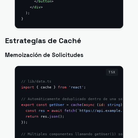
      </
button
>
    </
div
>
  );
}
Estrategias de Caché
Memoización de Solicitudes
// lib/data.ts
import
 { cache } 
from
 'react'
;
// Automáticamente deduplicado dentro de una sola soli
export
 const
 getUser
 =
 cache
(
async
 (
id
:
 string
) 
=>
 {
  const
 res
 =
 await
 fetch
(
`https://api.example.com/use
  return
 res.
json
();
});
// Múltiples componentes llamando getUser(1) solo hará