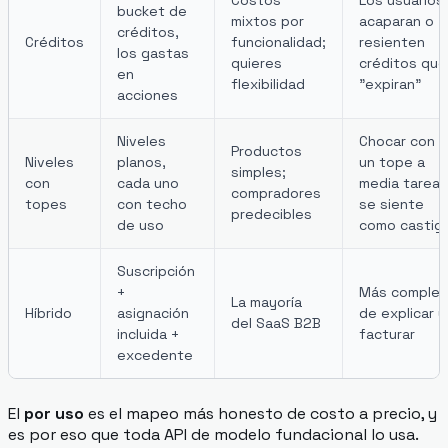
Costos
Los usuarios
bucket de
mixtos por
acaparan o
créditos,
Créditos
funcionalidad;
resienten
los gastas
quieres
créditos que
en
flexibilidad
"expiran"
acciones
Niveles
Chocar con
Productos
Niveles
planos,
un tope a
simples;
con
cada uno
media tarea
compradores
topes
con techo
se siente
predecibles
de uso
como castig
Suscripción
+
Más complej
La mayoría
Híbrido
asignación
de explicar y
del SaaS B2B
incluida +
facturar
excedente
El
por uso
es el mapeo más honesto de costo a precio, y
es por eso que toda API de modelo fundacional lo usa.