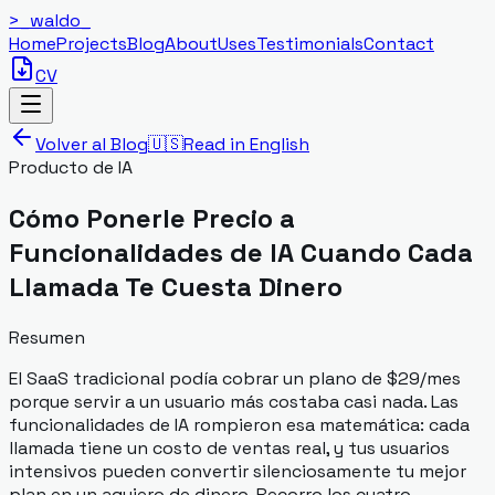
>_
waldo
_
Home
Projects
Blog
About
Uses
Testimonials
Contact
CV
Volver al Blog
🇺🇸
Read in English
Producto de IA
Cómo Ponerle Precio a
Funcionalidades de IA Cuando Cada
Llamada Te Cuesta Dinero
Resumen
El SaaS tradicional podía cobrar un plano de $29/mes
porque servir a un usuario más costaba casi nada. Las
funcionalidades de IA rompieron esa matemática: cada
llamada tiene un costo de ventas real, y tus usuarios
intensivos pueden convertir silenciosamente tu mejor
plan en un agujero de dinero. Recorro los cuatro