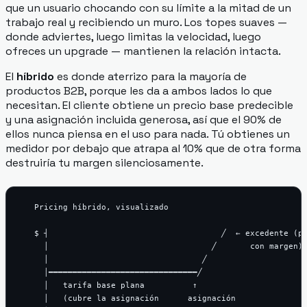
que un usuario chocando con su límite a la mitad de un
trabajo real y recibiendo un muro. Los topes suaves —
donde adviertes, luego limitas la velocidad, luego
ofreces un upgrade — mantienen la relación intacta.
El
híbrido
es donde aterrizo para la mayoría de
productos B2B, porque les da a ambos lados lo que
necesitan. El cliente obtiene un precio base predecible
y una asignación incluida generosa, así que el 90% de
ellos nunca piensa en el uso para nada. Tú obtienes un
medidor por debajo que atrapa al 10% que de otra forma
destruiría tu margen silenciosamente.
   Pricing híbrido, visualizado

   $ ┤                                    ╱  ← excedente (po
     │                                  ╱       con margen)

     │                                ╱

     │━━━━━━━━━━━━━━━━━━━━━━━━━━━━━━━╱

     │   tarifa base plana          ↑

     │   (cubre la asignación      asignación
