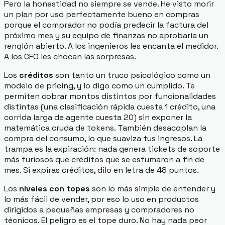
Pero la honestidad no siempre se vende. He visto morir
un plan por uso perfectamente bueno en compras
porque el comprador no podía predecir la factura del
próximo mes y su equipo de finanzas no aprobaría un
renglón abierto. A los ingenieros les encanta el medidor.
A los CFO les chocan las sorpresas.
Los
créditos
son tanto un truco psicológico como un
modelo de pricing, y lo digo como un cumplido. Te
permiten cobrar montos distintos por funcionalidades
distintas (una clasificación rápida cuesta 1 crédito, una
corrida larga de agente cuesta 20) sin exponer la
matemática cruda de tokens. También desacoplan la
compra del consumo, lo que suaviza tus ingresos. La
trampa es la expiración: nada genera tickets de soporte
más furiosos que créditos que se esfumaron a fin de
mes. Si expiras créditos, dilo en letra de 48 puntos.
Los
niveles con topes
son lo más simple de entender y
lo más fácil de vender, por eso lo uso en productos
dirigidos a pequeñas empresas y compradores no
técnicos. El peligro es el tope
duro
. No hay nada peor