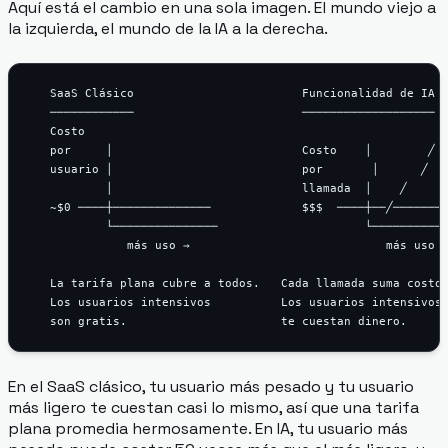
Aquí está el cambio en una sola imagen. El mundo viejo a
la izquierda, el mundo de la IA a la derecha.
   SaaS Clásico                        Funcionalidad de IA

   ────────────                        ───────────────────

   Costo

   por     │                           Costo    │        ╱

   usuario │                           por       │      ╱

           │                           llamada  │    ╱

   ~$0 ────┼──────────────             $$$  ────┼──╱────────
           └───────────────                     └───────────
              más uso →                            más uso →
   La tarifa plana cubre a todos.   Cada llamada suma costo 
   Los usuarios intensivos          Los usuarios intensivos

En el SaaS clásico, tu usuario más pesado y tu usuario
más ligero te cuestan casi lo mismo, así que una tarifa
plana promedia hermosamente. En IA, tu usuario más