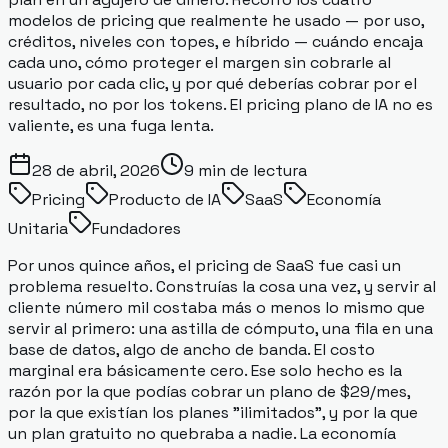
modelos de pricing que realmente he usado — por uso,
créditos, niveles con topes, e híbrido — cuándo encaja
cada uno, cómo proteger el margen sin cobrarle al
usuario por cada clic, y por qué deberías cobrar por el
resultado, no por los tokens. El pricing plano de IA no es
valiente, es una fuga lenta.
28 de abril, 2026
9
min de lectura
Pricing
Producto de IA
SaaS
Economía
Unitaria
Fundadores
Por unos quince años, el pricing de SaaS fue casi un
problema resuelto. Construías la cosa una vez, y servir al
cliente número mil costaba más o menos lo mismo que
servir al primero: una astilla de cómputo, una fila en una
base de datos, algo de ancho de banda. El costo
marginal era básicamente cero. Ese solo hecho es la
razón por la que podías cobrar un plano de $29/mes,
por la que existían los planes "ilimitados", y por la que
un plan gratuito no quebraba a nadie. La economía