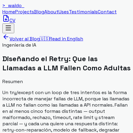
>_
waldo
_
Home
Projects
Blog
About
Uses
Testimonials
Contact
CV
Volver al Blog
🇺🇸
Read in English
Ingeniería de IA
Diseñando el Retry: Que las
Llamadas a LLM Fallen Como Adultas
Resumen
Un try/except con un loop de tres intentos es la forma
incorrecta de manejar fallas de LLM, porque las llamadas
a LLM no fallan como las llamadas a API normales. Fallan
en al menos cinco formas distintas — output
malformado, rechazo, timeout, rate limit y stream
parcial — y cada una quiere una respuesta distinta:
retry-con-reparación, modelo de fallback, degradar