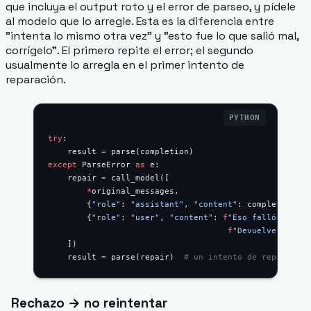
que incluya el output roto y el error de parseo, y pídele
al modelo que lo arregle. Esta es la diferencia entre
"intenta lo mismo otra vez" y "esto fue lo que salió mal,
corrígelo". El primero repite el error; el segundo
usualmente lo arregla en el primer intento de
reparación.
try
:
    result 
=
 parse(completion)
except
 ParseError 
as
 e:
    repair 
=
 call_model([
        *
original_messages,
        {
"role"
: 
"assistant"
, 
"content"
: completion},
        {
"role"
: 
"user"
, 
"content"
: 
f
"Eso falló al par
                                     f
"Devuelve solo J
    ])
    result 
=
 parse(repair)  
# un intento de reparación
Rechazo → no reintentar