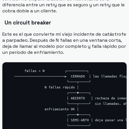
diferencia entre un retry que es seguro y un retry que le
cobra doble a un cliente.
Un circuit breaker
Este es el que convierte mi viejo incidente de catástrofe
a parpadeo. Después de N fallas en una ventana corta,
deja de llamar al modelo por completo
y falla rápido por
un período de enfriamiento.
        fallas < N          ┌──────────┐

   ─────────────────────────►  CERRADO  │ las llamadas fluye
                             └────┬─────┘

                  N fallas rápido │

                             ┌────▼─────┐

                             │ ABIERTO   │ rechaza de inmedi
                             └────┬─────┘  sin llamadas, aho
                  enfriamiento OK │

                             ┌────▼─────┐

                             │ SEMI-ABTO │ deja pasar una ll