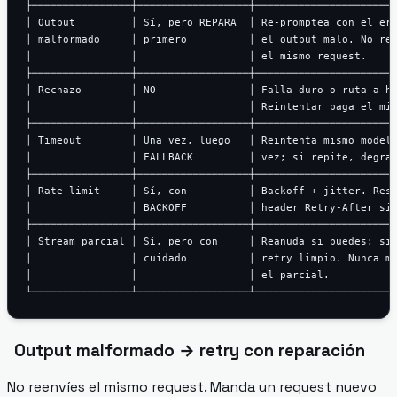
├────────────────┼──────────────────┼───────────────────────
│ Output         │ Sí, pero REPARA  │ Re-promptea con el err
│ malformado     │ primero          │ el output malo. No ree
│                │                  │ el mismo request.     
├────────────────┼──────────────────┼───────────────────────
│ Rechazo        │ NO               │ Falla duro o ruta a hu
│                │                  │ Reintentar paga el mis
├────────────────┼──────────────────┼───────────────────────
│ Timeout        │ Una vez, luego   │ Reintenta mismo modelo
│                │ FALLBACK         │ vez; si repite, degrad
├────────────────┼──────────────────┼───────────────────────
│ Rate limit     │ Sí, con          │ Backoff + jitter. Resp
│                │ BACKOFF          │ header Retry-After si 
├────────────────┼──────────────────┼───────────────────────
│ Stream parcial │ Sí, pero con     │ Reanuda si puedes; si 
│                │ cuidado          │ retry limpio. Nunca mu
│                │                  │ el parcial.           
Output malformado → retry con reparación
No reenvíes el mismo request. Manda un request
nuevo