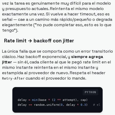
vez la tarea es genuinamente muy difícil para el modelo
y presupuesto actuales. Reintenta el mismo modelo
exactamente una vez. Si vuelve a hacer timeout, eso es
señal — cae a un camino más rápido/pequeño o degrada
elegantemente ("no pude completar eso, esto es lo que
tengo").
Rate limit → backoff con jitter
La única falla que se comporta como un error transitorio
clásico. Haz backoff exponencial, y
siempre agrega
jitter
— sin él, cada cliente al que le pegó rate limit en el
mismo instante reintenta en el mismo instante y
estampida al proveedor de nuevo. Respeta el header
cuando el proveedor lo mande.
Retry-After
delay 
=
 min
(base 
*
 (
2
 **
 attempt), cap)
delay 
+=
 random.uniform(
0
, delay 
*
 0.3
)   
# el jitter 