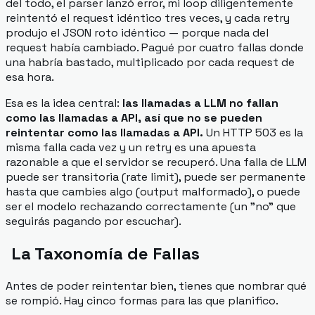
del todo, el parser lanzó error, mi loop diligentemente
reintentó el request
idéntico
tres veces, y cada retry
produjo el JSON roto
idéntico
— porque nada del
request había cambiado. Pagué por cuatro fallas donde
una habría bastado, multiplicado por cada request de
esa hora.
Esa es la idea central:
las llamadas a LLM no fallan
como las llamadas a API, así que no se pueden
reintentar como las llamadas a API.
Un HTTP 503 es la
misma falla cada vez y un retry es una apuesta
razonable a que el servidor se recuperó. Una falla de LLM
puede ser transitoria (rate limit), puede ser permanente
hasta que cambies algo (output malformado), o puede
ser el modelo rechazando correctamente (un "no" que
seguirás pagando por escuchar).
La Taxonomía de Fallas
Antes de poder reintentar bien, tienes que nombrar qué
se rompió. Hay cinco formas para las que planifico.