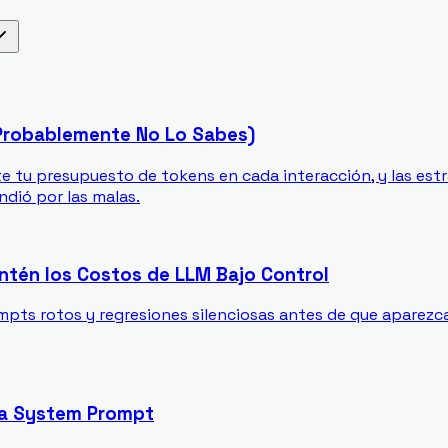
Probablemente No Lo Sabes)
 tu presupuesto de tokens en cada interacción, y las est
ndió por las malas.
antén los Costos de LLM Bajo Control
rompts rotos y regresiones silenciosas antes de que aparezca
da System Prompt