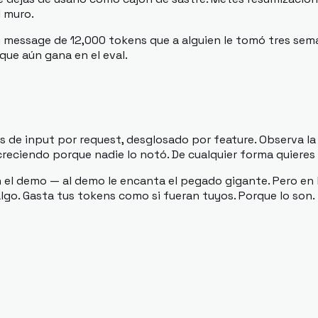
l muro.
 message de 12,000 tokens que a alguien le tomó tres sema
que aún gana en el eval.
s de input por request, desglosado por feature. Observa l
eciendo porque nadie lo notó. De cualquier forma quieres s
l demo — al demo le encanta el pegado gigante. Pero en la f
lgo. Gasta tus tokens como si fueran tuyos. Porque lo son.