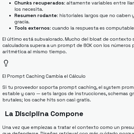
Chunks recuperados
: altamente variables entre l
los necesita.
Resumen rodante
: historiales largos que no cabe
gracia.
Tools externos
: cuando la respuesta es computable,
El último está subvalorado. Mucho del bloat de contexto 
calculadora supera a un prompt de 80K con los números p
aritmética al mismo tiempo.
El Prompt Caching Cambia el Cálculo
Si tu proveedor soporta prompt caching, el system promp
estable y caro — sets largos de instrucciones, schemas g
brutales; los cache hits son casi gratis.
La Disciplina Compone
Una vez que empiezas a tratar el contexto como un pres
que defenderse. Diseñas retrieval con más cuidado porqu