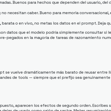
lamadas. Buenos para hechos que dependen del usuario, de
n y no necesitan caber. Bueno para memoria conversacional
 barata o en vivo, no metas los datos en el prompt. Deja qu
son datos que el modelo podría simplemente consultar si l
re-pegados en la mayoría de tareas de razonamiento numéri
t se vuelve dramáticamente más barato de reusar entre ll
randes de tools — siempre que el prefijo sea genuinamente 
upuesto, aparecen los efectos de segundo orden. Escribes
e dejas de usarlo como cajón de sastre. Metes resumizació