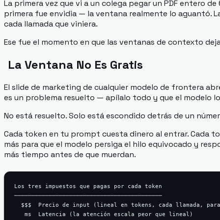
La primera vez que vi a un colega pegar un PDF entero de
primera fue envidia — la ventana realmente lo aguantó. L
cada llamada que viniera.
Ese fue el momento en que las ventanas de contexto dej
La Ventana No Es Gratis
El slide de marketing de cualquier modelo de frontera abr
es un problema resuelto — apílalo todo y que el modelo l
No está resuelto. Solo está escondido detrás de un núme
Cada token en tu prompt cuesta dinero al entrar. Cada t
más para que el modelo persiga el hilo equivocado y resp
más tiempo antes de que muerdan.
Los tres impuestos que pagas por cada token

───────────────────────────────────────────

  $$$  Precio de input (lineal en tokens, cada llamada, para
   ms  Latencia (la atención escala peor que lineal)
