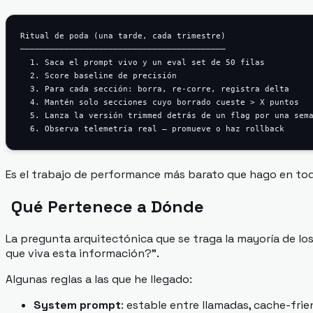
Ritual de poda (una tarde, cada trimestre)

──────────────────────────────────────────

  1. Saca el prompt vivo y un eval set de 50 filas

  2. Score baseline de precisión

  3. Para cada sección: borra, re-corre, registra delta

  4. Mantén solo secciones cuyo borrado cueste > X puntos

  5. Lanza la versión trimmed detrás de un flag por una sema
Es el trabajo de performance más barato que hago en to
Qué Pertenece a Dónde
La pregunta arquitectónica que se traga la mayoría de lo
que viva esta información?".
Algunas reglas a las que he llegado:
System prompt
: estable entre llamadas, cache-fri