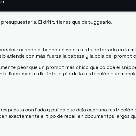
 presupuestarla. El drift, tienes que debuggearlo.
 modelos: cuando el hecho relevante está enterrado en la m
elo atiende con más fuerza la cabeza y la cola del prompt q
amente peor que un prompt más chico que coloca el snippet
a ligeramente distinta, o pierde la restricción que mencio
a respuesta confiada y pulida que deja caer una restricción
ben exactamente el tipo de recall en documentos largos qu