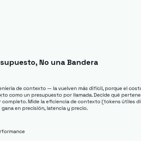
esupuesto, No una Bandera
iería de contexto — la vuelven más difícil, porque el costo
ntexto como un presupuesto por llamada. Decide qué perten
ompleto. Mide la eficiencia de contexto (tokens útiles div
ana en precisión, latencia y precio.
rformance