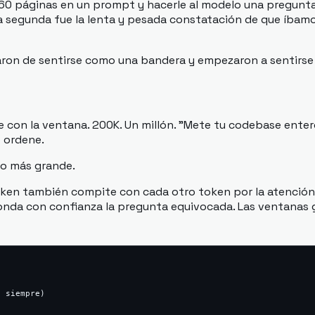
 60 páginas en un prompt y hacerle al modelo una pregunta 
a segunda fue la lenta y pesada constatación de que íbamo
aron de sentirse como una bandera y empezaron a sentirs
e con la ventana. 200K. Un millón. "Mete tu codebase entero
o ordene.
ro más grande.
oken también compite con cada otro token por la atención 
onda con confianza la pregunta equivocada. Las ventanas g
 siempre)
