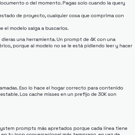
l documento o del momento. Pagas solo cuando la query
, estado de proyecto, cualquier cosa que comprima con
e el modelo salga a buscarlos.
e dieras una herramienta. Un prompt de 4K con una
co, porque al modelo no se le está pidiendo leer y hacer
amadas. Eso lo hace el hogar correcto para contenido
estable. Los cache misses en un prefijo de 30K son
 system prompts más apretados porque cada línea tiene
n en tu loop conversacional más temprano, en vez de