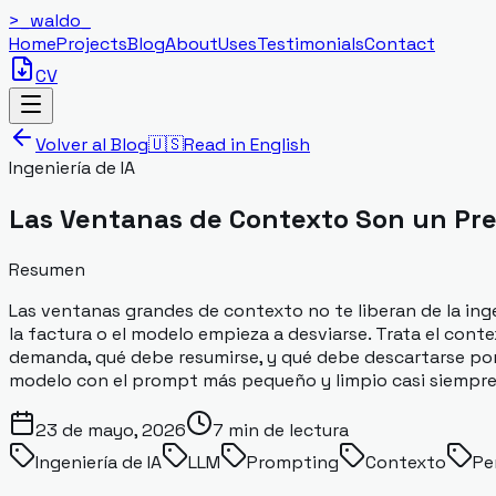
>_
waldo
_
Home
Projects
Blog
About
Uses
Testimonials
Contact
CV
Volver al Blog
🇺🇸
Read in English
Ingeniería de IA
Las Ventanas de Contexto Son un Pr
Resumen
Las ventanas grandes de contexto no te liberan de la ingen
la factura o el modelo empieza a desviarse. Trata el co
demanda, qué debe resumirse, y qué debe descartarse por c
modelo con el prompt más pequeño y limpio casi siempre g
23 de mayo, 2026
7
min de lectura
Ingeniería de IA
LLM
Prompting
Contexto
Pe