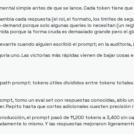
ntal simple antes de que se lance. Cada token tiene que g
bia cada respuesta (el rol, el formato, los límites de segur
emand porque solo algunas queries lo necesitan (un regist
da porque la forma cruda es demasiado grande pero el gis
levante cuando alguien escribió el prompt; en la auditoría,
ía uno. Las victorias más rápidas vienen de bajar cosas en 
path prompt: tokens útiles divididos entre tokens totales.
ompt, tomo un eval set con respuestas conocidas, ablo una s
er. Repito hasta que cortes adicionales cuesten precisión r
producción, el prompt pasó de 11,200 tokens a 3,400 sin caí
adamente lo mismo. Y las respuestas mejoraron ligeramente