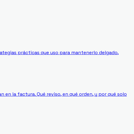
rategias prácticas que uso para mantenerlo delgado,
n en la factura. Qué reviso, en qué orden, y por qué solo